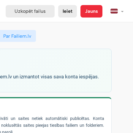
Uzkopēt failus
Ieiet
Jauns
Par Failiem.lv
liem.lv un izmantot visas sava konta iespējas.
privāti un saites netiek automātiski publicētas. Konta
noklusētās saites pieejas tiesības failiem un folderiem.
 paroli.