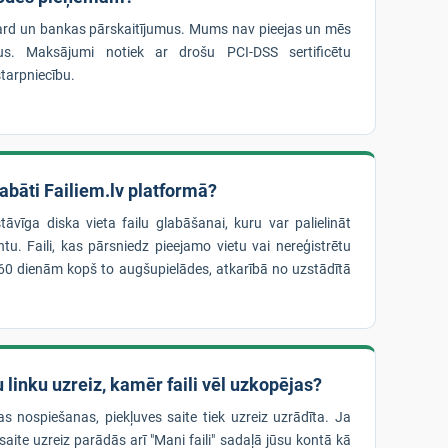
rd un bankas pārskaitījumus. Mums nav pieejas un mēs
us. Maksājumi notiek ar drošu PCI-DSS sertificētu
tarpniecību.
glabāti Failiem.lv platformā?
stāvīga diska vieta failu glabāšanai, kuru var palielināt
u. Faili, kas pārsniedz pieejamo vietu vai nereģistrētu
dz 60 dienām kopš to augšupielādes, atkarībā no uzstādītā
 linku uzreiz, kamēr faili vēl uzkopējas?
as nospiešanas, piekļuves saite tiek uzreiz uzrādīta. Ja
 saite uzreiz parādās arī "Mani faili" sadaļā jūsu kontā kā