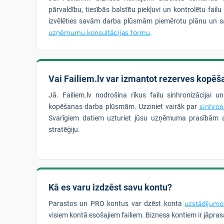
pārvaldību, tiesībās balstītu piekļuvi un kontrolētu fai
izvēlēties savām darba plūsmām piemērotu plānu un s
uzņēmumu konsultācijas formu
.
Vai Failiem.lv var izmantot rezerves kopēša
Jā. Failiem.lv nodrošina rīkus failu sinhronizācijai u
kopēšanas darba plūsmām. Uzziniet vairāk par
sinhron
Svarīgiem datiem uzturiet jūsu uzņēmuma prasībām a
stratēģiju.
Kā es varu izdzēst savu kontu?
Parastos un PRO kontus var dzēst konta
uzstādījumo
visiem kontā esošajiem failiem. Biznesa kontiem ir jāpra