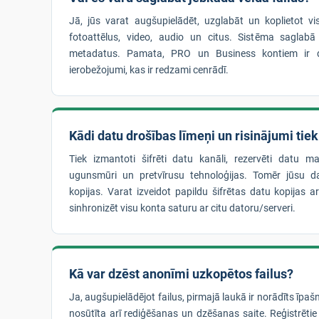
Jā, jūs varat augšupielādēt, uzglabāt un koplietot vi
fotoattēlus, video, audio un citus. Sistēma saglabā
metadatus. Pamata, PRO un Business kontiem ir d
ierobežojumi, kas ir redzami cenrādī.
Kādi datu drošības līmeņi un risinājumi tie
Tiek izmantoti šifrēti datu kanāli, rezervēti datu mas
ugunsmūri un pretvīrusu tehnoloģijas. Tomēr jūsu da
kopijas. Varat izveidot papildu šifrētas datu kopijas a
sinhronizēt visu konta saturu ar citu datoru/serveri.
Kā var dzēst anonīmi uzkopētos failus?
Ja, augšupielādējot failus, pirmajā laukā ir norādīts īpaš
nosūtīta arī rediģēšanas un dzēšanas saite. Reģistrētie 