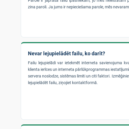
Parole ir jāprasa failu īpašniekam, jo mēs neiestatām p
zina paroli. Ja jums ir nepieciešama parole, mēs nevaram
Nevar lejupielādēt failu, ko darīt?
Failu lejupielādi var ietekmēt interneta savienojuma kva
klienta ierīces un interneta pārlūkprogrammas iestatīju
servera noslodze, sistēmas limiti un citi faktori. Izmēģinie
lejupielādēt failu, ziņojiet kontaktformā.