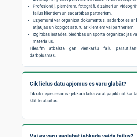
Profesionāļi, piemēram, fotogrāfi, dizaineri un videogrāf
failus klientiem un sadarbības partneriem.
Uzņēmumi var organizēt dokumentus, sadarboties ar 
atļaujas un kopīgot saturu ar klientiem vai partneriem.
Izglītības iestādes, biedrības un sporta organizācijas va
materiālus.
Files.fm atbalsta gan vienkāršu failu pārsūtīša
darbplūsmas.
Cik lielus datu apjomus es varu glabāt?
Tik cik nepieciešams - jebkurā laikā varat papildināt kont
klāt terabaitus.
Vai es varu saglabāt jebkāda veida failus?