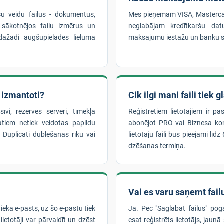
su veidu failus - dokumentus,
Mēs pieņemam VISA, Masterca
 sākotnējos failu izmērus un
neglabājam kredītkaršu dat
ažādi augšupielādes lieluma
maksājumu iestāžu un banku s
k izmantoti?
Cik ilgi mani faili tiek 
īvi, rezerves serveri, tīmekļa
Reģistrētiem lietotājiem ir pa
tiem netiek veidotas papildu
abonējot PRO vai Biznesa kont
r Duplicati dublēšanas rīku vai
lietotāju faili būs pieejami lī
dzēšanas termiņa.
Vai es varu saņemt failu
nieka e-pasts, uz šo e-pastu tiek
Jā. Pēc "Saglabāt failus" pog
lietotāji var pārvaldīt un dzēst
esat reģistrēts lietotājs, jaunā