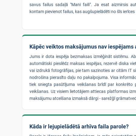
savus failus sadaļā "Mani faili". Ja esat aizmirsis a
kontam pievienot failus, kas augšupielādēti no šīs ierīces
Kāpēc veiktos maksājumus nav iespējams a
Jums ir dota iespēja bezmaksas izmēģināt sistēmu. A
automātiski pieslēdz maksas iespējas, rezervē diska vie
vai izdrukā fotogrāfijas, pie tam sazinoties ar citām IT
nodrošina pierasīto daļu no pakalpojuma. Visa informā
tiek sniegta pasūtījuma veikšanas brīdī par konkrēt
veikšanas. Uz visiem lietotājiem attiecas platformas iz
maksājumu atcelšana izmaksā dārgi - sarežģī grāmatved
Kāda ir lejupielādētā arhīva faila parole?