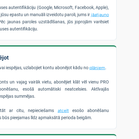
uses autentifikāciju (Google, Microsoft, Facebook, Apple),
r jūsu epastu un manuāli izveidotu paroli, jums ir
jāatjauno
Pēc jaunas paroles uzstādīšanas, jūs joprojām varēsiet
puses autentifikāciju.
ējot
vai iespējas, uzlabojiet kontu abonējot kādu no
plāniem
.
nts un vajag vairāk vietu, abonējiet klāt vēl vienu PRO
onēšanu, esošā automātiski neatcelsies. Aktīvajās
iespējas summējas.
stāt ar citu, nepieciešams
atcelt
esošo abonēšanu
as būs pieejamas līdz apmaksātā perioda beigām.