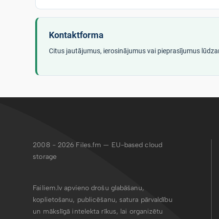
Kontaktforma
Citus jautājumus, ierosinājumus vai pieprasījumus lūdza
2008 - 2026
Files.fm — EU-based cloud
storage
Failiem.lv apvieno drošu glabāšanu,
koplietošanu, publicēšanu, satura pārvaldību
un mākslīgā intelekta rīkus, lai organizētu