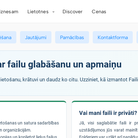
iznesam
Lietotnes
Discover
Cenas
ēšana
Jautājumi
Pamācības
Kontaktforma
par failu glabāšanu un apmaiņu
ietošanu, krātuvi un daudz ko citu. Uzziniet, kā izmantot Fai
Vai mani faili ir privāti?
lietošanas un satura sadarbības
Jā, visi saglabātie faili ir 
n organizācijām.
uzstādījumos jūs varat mainīt 
pijas un koplietot lielus failus.
Folderiem var uzlikt arī papildus