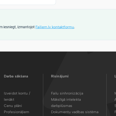
m iesniegt, izmantojot
Failiem.lv kontaktformu
.
Darba sākšana
Risinājumi
Izveidot kontu /
Failu sinhronizācija
Ienākt
Mākslīgā intelekta
Cenu plāni
darbplūsmas
Profesionāļiem
Dokumentu vadības sistēma