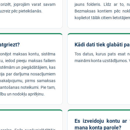
utorizēt, joprojām varat savam
jauns folderis. Līdz ar to, 
 uzreiz pēc pieteikšanās.
Bezmaksas kontiem pēc noklus
koplietot tālāk citiem lietotājie
tgriezt?
Kādi dati tiek glabāti p
bonējot maksas kontu, sistēma
Tos datus, kurus pats esat nor
tu, iedod pieeju maksas failiem
maināmi konta uzstādījumos. Va
 sistēmām un piegādātājiem, kas
cija par darījuma nosacījumiem
o pakalpojumu, pirms samaksas
mantošanas noteikumi. Pie tam,
ību un nodokļu aprēķinu.
Es izveidoju kontu ar 
mana konta parole?