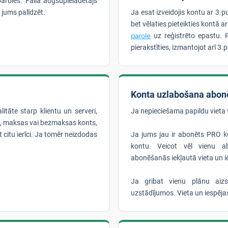
aroles. Faila augšupielādētājs
 jums palīdzēt.
Ja esat izveidojis kontu ar 3.p
bet vēlaties pieteikties kontā a
parole
uz reģistrēto epastu. 
pierakstīties, izmantojot arī 3.
Konta uzlabošana abon
litāte starp klientu un serveri,
Ja nepieciešama papildu vieta 
mi, maksas vai bezmaksas konts,
t citu ierīci. Ja tomēr neizdodas
Ja jums jau ir abonēts PRO ko
kontu. Veicot vēl vienu ab
abonēšanās iekļautā vieta un 
Ja gribat vienu plānu aiz
uzstādījumos. Vieta un iespēj