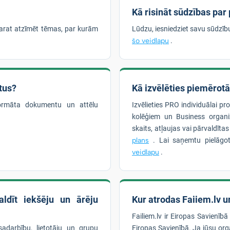
Kā risināt sūdzības par
arat atzīmēt tēmas, par kurām
Lūdzu, iesniedziet savu sūdzī
šo veidlapu
.
tus?
Kā izvēlēties piemērot
formāta dokumentu un attēlu
Izvēlieties PRO individuālai pr
kolēģiem un Business organiz
skaits, atļaujas vai pārvaldīta
plans
. Lai saņemtu pielāgot
veidlapu
.
ldīt iekšēju un ārēju
Kur atrodas Faiiem.lv un
Failiem.lv ir Eiropas Savienībā
sadarbību, lietotāju un grupu
Eiropas Savienībā. Ja jūsu orga