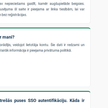
nav nepieciešams gaidīt, kamēr augšupielāde beigsies.
ējuma šī saite ir pieejama ar linka tiesībām, lai var
m bez reģistrācijas.
ar mani?
ādījis, veidojot lietotāja kontu. Šie dati ir redzami un
irāk informācija ir pieejama privātuma politikā.
trešās puses SSO autentifikāciju. Kāda ir