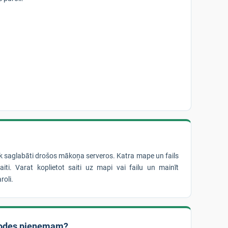
iek saglabāti drošos mākoņa serveros. Katra mape un fails
iti. Varat koplietot saiti uz mapi vai failu un mainīt
roli.
odes pieņemam?