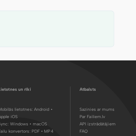
Lietotnes un rīki
Atbalsts
Mobilās lietotnes:
Android
•
Sazinies ar mums
Apple iOS
Par Failiem.lv
Sync:
Windows • macOS
API izstrādātājiem
Failu konvertors:
PDF
•
MP4
FAQ