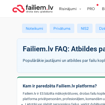
Risinājumi
PRO
B
Noteikumi
Privātums
NIS2
Dz
Failiem.lv FAQ: Atbildes 
Populārākie jautājumi un atbildes par failu kopl
Kam ir paredzēta Failiem.lv platforma?
Failiem.lv ir ES bāzēta mākoņkrātuves, drošas failu kop
platforma privātpersonām, profesionāļiem, komandām u
Lietotāji var glabāt personiskos failus, veidot dublējumko