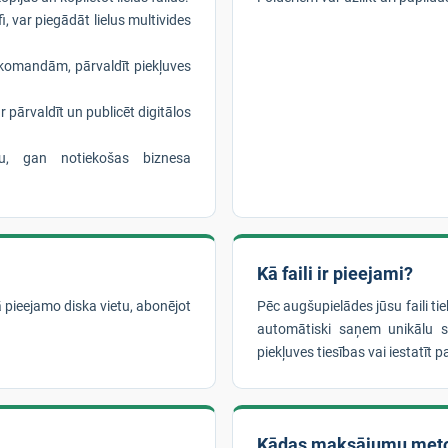
i, var piegādāt lielus multivides
komandām, pārvaldīt piekļuves
r pārvaldīt un publicēt digitālos
nu, gan notiekošas biznesa
Kā faili ir pieejami?
ā pieejamo diska vietu, abonējot
Pēc augšupielādes jūsu faili t
automātiski saņem unikālu sa
piekļuves tiesības vai iestatīt pa
Kādas maksājumu met