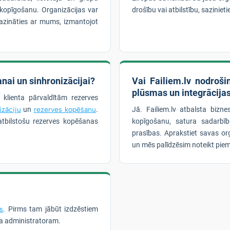
lu kopīgošanu. Organizācijas var
drošību vai atbilstību, sazinie
azināties ar mums, izmantojot
nai un sinhronizācijai?
Vai Failiem.lv nodroš
plūsmas un integrācija
n klienta pārvaldītām rezerves
izāciju
un
rezerves kopēšanu
.
Jā. Failiem.lv atbalsta bizn
tbilstošu rezerves kopēšanas
kopīgošanu, satura sadarbī
prasības. Aprakstiet savas or
un mēs palīdzēsim noteikt piem
s
. Pirms tam jābūt izdzēstiem
sa administratoram.