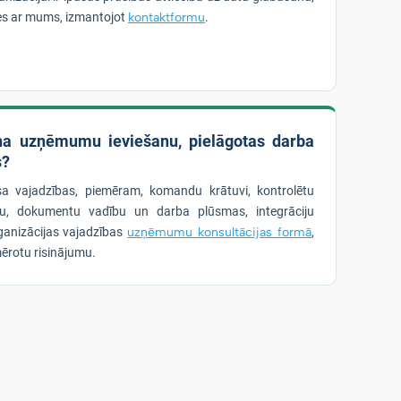
ties ar mums, izmantojot
kontaktformu
.
ina uzņēmumu ieviešanu, pielāgotas darba
s?
esa vajadzības, piemēram, komandu krātuvi, kontrolētu
bu, dokumentu vadību un darba plūsmas, integrāciju
ganizācijas vajadzības
uzņēmumu konsultācijas formā
,
ērotu risinājumu.