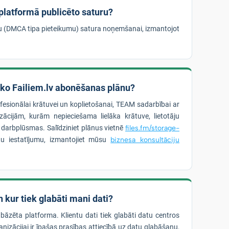
 platformā publicēto saturu?
bu (DMCA tipa pieteikumu) satura noņemšanai, izmantojot
āko Failiem.lv abonēšanas plānu?
ofesionālai krātuvei un koplietošanai, TEAM sadarbībai ar
ācijām, kurām nepieciešama lielāka krātuve, lietotāju
s darbplūsmas. Salīdziniet plānus vietnē
files.fm/storage-
u iestatījumu, izmantojiet mūsu
biznesa konsultāciju
 kur tiek glabāti mani dati?
 bāzēta platforma. Klientu dati tiek glabāti datu centros
nizācijai ir īpašas prasības attiecībā uz datu glabāšanu,