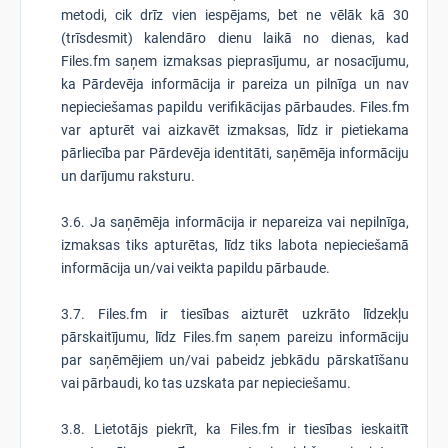
metodi, cik drīz vien iespējams, bet ne vēlāk kā 30
(trīsdesmit) kalendāro dienu laikā no dienas, kad
Files.fm saņem izmaksas pieprasījumu, ar nosacījumu,
ka Pārdevēja informācija ir pareiza un pilnīga un nav
nepieciešamas papildu verifikācijas pārbaudes. Files.fm
var apturēt vai aizkavēt izmaksas, līdz ir pietiekama
pārliecība par Pārdevēja identitāti, saņēmēja informāciju
un darījumu raksturu.
3.6. Ja saņēmēja informācija ir nepareiza vai nepilnīga,
izmaksas tiks apturētas, līdz tiks labota nepieciešamā
informācija un/vai veikta papildu pārbaude.
3.7. Files.fm ir tiesības aizturēt uzkrāto līdzekļu
pārskaitījumu, līdz Files.fm saņem pareizu informāciju
par saņēmējiem un/vai pabeidz jebkādu pārskatīšanu
vai pārbaudi, ko tas uzskata par nepieciešamu.
3.8. Lietotājs piekrīt, ka Files.fm ir tiesības ieskaitīt