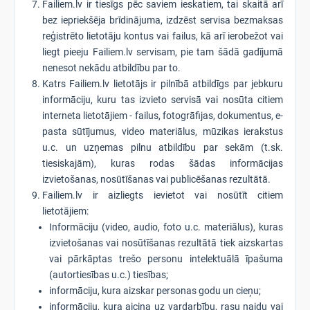
Failiem.lv ir tiesīgs pēc saviem ieskatiem, tai skaitā arī
bez iepriekšēja brīdinājuma, izdzēst servisa bezmaksas
reģistrēto lietotāju kontus vai failus, kā arī ierobežot vai
liegt pieeju Failiem.lv servisam, pie tam šādā gadījumā
nenesot nekādu atbildību par to.
Katrs Failiem.lv lietotājs ir pilnībā atbildīgs par jebkuru
informāciju, kuru tas izvieto servisā vai nosūta citiem
interneta lietotājiem - failus, fotogrāfijas, dokumentus, e-
pasta sūtījumus, video materiālus, mūzikas ierakstus
u.c. un uzņemas pilnu atbildību par sekām (t.sk.
tiesiskajām), kuras rodas šādas informācijas
izvietošanas, nosūtīšanas vai publicēšanas rezultātā.
Failiem.lv ir aizliegts ievietot vai nosūtīt citiem
lietotājiem:
Informāciju (video, audio, foto u.c. materiālus), kuras
izvietošanas vai nosūtīšanas rezultātā tiek aizskartas
vai pārkāptas trešo personu intelektuālā īpašuma
(autortiesības u.c.) tiesības;
informāciju, kura aizskar personas godu un cieņu;
informāciju, kura aicina uz vardarbību, rasu naidu vai