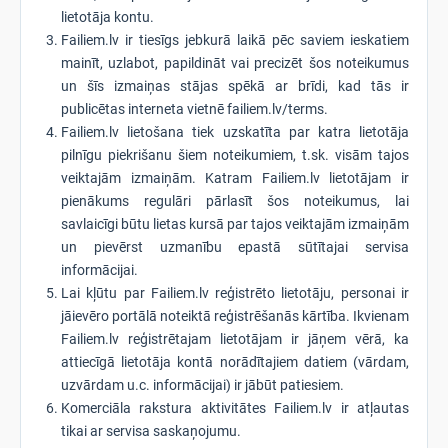
lietotāja kontu.
Failiem.lv ir tiesīgs jebkurā laikā pēc saviem ieskatiem
mainīt, uzlabot, papildināt vai precizēt šos noteikumus
un šīs izmaiņas stājas spēkā ar brīdi, kad tās ir
publicētas interneta vietnē failiem.lv/terms.
Failiem.lv lietošana tiek uzskatīta par katra lietotāja
pilnīgu piekrišanu šiem noteikumiem, t.sk. visām tajos
veiktajām izmaiņām. Katram Failiem.lv lietotājam ir
pienākums regulāri pārlasīt šos noteikumus, lai
savlaicīgi būtu lietas kursā par tajos veiktajām izmaiņām
un pievērst uzmanību epastā sūtītajai servisa
informācijai.
Lai kļūtu par Failiem.lv reģistrēto lietotāju, personai ir
jāievēro portālā noteiktā reģistrēšanās kārtība. Ikvienam
Failiem.lv reģistrētajam lietotājam ir jāņem vērā, ka
attiecīgā lietotāja kontā norādītajiem datiem (vārdam,
uzvārdam u.c. informācijai) ir jābūt patiesiem.
Komerciāla rakstura aktivitātes Failiem.lv ir atļautas
tikai ar servisa saskaņojumu.