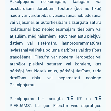
Pakalpojumu nelikumīgām, kaitīgām vai
aizskarošām darbībām, tostarp (bet ne tikai)
naida vai vardarbības veicināšanai, iebiedēšanai
vai vajāšanai, ar autortiesībām aizsargāta satura
izplatīšanai bez nepieciešamajām tiesībām vai
atļaujām, mēģinājumiem iegūt neatļautu piekļuvi
datiem vai sistēmām, ļaunprogrammatūras
ieviešanai vai Pakalpojuma darbības vai drošības
traucēšanai. Files.fm var noņemt, ierobežot vai
atspējot piekļuvi saturam vai kontiem, kas
pārkāpj šos Noteikumus, pārkāpj tiesības, rada
drošības risku vai nepamatoti noslogo
Pakalpojumu.
Pakalpojums tiek sniegts “KĀ IR” un “KĀ
PIEEJAMS”. Lai gan Files.fm veic saprātīgus