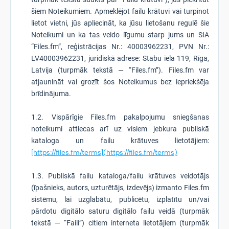
šiem Noteikumiem. Apmeklējot failu krātuvi vai turpinot
lietot vietni, jūs apliecināt, ka jūsu lietošanu regulē šie
Noteikumi un ka tas veido līgumu starp jums un SIA
“Files.fm”, reģistrācijas Nr.: 40003962231, PVN Nr.:
LV40003962231, juridiskā adrese: Stabu iela 119, Rīga,
Latvija (turpmāk tekstā — “Files.fm”). Files.fm var
atjaunināt vai grozīt šos Noteikumus bez iepriekšēja
brīdinājuma.
1.2. Vispārīgie Files.fm pakalpojumu sniegšanas
noteikumi attiecas arī uz visiem jebkura publiskā
kataloga un failu krātuves lietotājiem:
[https://files.fm/terms](https://files.fm/terms)
1.3. Publiskā failu kataloga/failu krātuves veidotājs
(īpašnieks, autors, uzturētājs, izdevējs) izmanto Files.fm
sistēmu, lai uzglabātu, publicētu, izplatītu un/vai
pārdotu digitālo saturu digitālo failu veidā (turpmāk
tekstā — “Faili”) citiem interneta lietotājiem (turpmāk