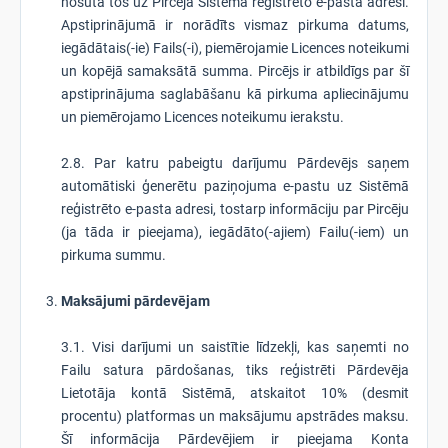
nosūta tos uz Pircēja Sistēmā reģistrēto e-pasta adresi.
Apstiprinājumā ir norādīts vismaz pirkuma datums,
iegādātais(-ie) Fails(-i), piemērojamie Licences noteikumi
un kopējā samaksātā summa. Pircējs ir atbildīgs par šī
apstiprinājuma saglabāšanu kā pirkuma apliecinājumu
un piemērojamo Licences noteikumu ierakstu.
2.8. Par katru pabeigtu darījumu Pārdevējs saņem
automātiski ģenerētu paziņojuma e-pastu uz Sistēmā
reģistrēto e-pasta adresi, tostarp informāciju par Pircēju
(ja tāda ir pieejama), iegādāto(-ajiem) Failu(-iem) un
pirkuma summu.
Maksājumi pārdevējam
3.1. Visi darījumi un saistītie līdzekļi, kas saņemti no
Failu satura pārdošanas, tiks reģistrēti Pārdevēja
Lietotāja kontā Sistēmā, atskaitot 10% (desmit
procentu) platformas un maksājumu apstrādes maksu.
Šī informācija Pārdevējiem ir pieejama Konta