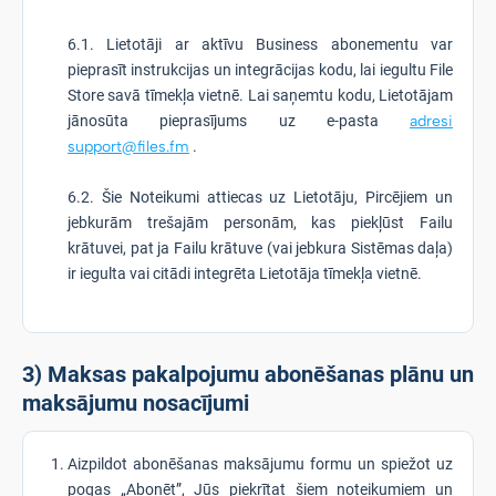
6.1. Lietotāji ar aktīvu Business abonementu var
pieprasīt instrukcijas un integrācijas kodu, lai iegultu File
Store savā tīmekļa vietnē. Lai saņemtu kodu, Lietotājam
jānosūta pieprasījums uz e-pasta
adresi
support@files.fm
.
6.2. Šie Noteikumi attiecas uz Lietotāju, Pircējiem un
jebkurām trešajām personām, kas piekļūst Failu
krātuvei, pat ja Failu krātuve (vai jebkura Sistēmas daļa)
ir iegulta vai citādi integrēta Lietotāja tīmekļa vietnē.
3) Maksas pakalpojumu abonēšanas plānu un
maksājumu nosacījumi
Aizpildot abonēšanas maksājumu formu un spiežot uz
pogas „Abonēt”, Jūs piekrītat šiem noteikumiem un