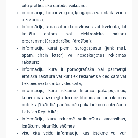
citu prettiesisku darbību veikšanu;
informāciju, kura ir vulgāra, ķengājoša vai citādā veidā
aizskaroša;
informāciju, kura satur datorvīrusus vai izveidota, lai
kaitētu datora vai elektronisko sakaru
programmatūras darbībai (drošībai);
informāciju, kurai piemīt surogātpasta (junk mail,
spam, chain letter) vai nesaskaņotas reklāmas
raksturs;
informāciju, kura ir pornogrāfiska vai pārmērīgi
erotiska rakstura vai kur tiek reklamēts video čats vai
tiek piedāvāts darbs video čatā;
informāciju, kura reklamē finanšu pakalpojumus,
kuriem nav izsniegta licence likumos un noteikumos
noteiktajā kārtībā par finanšu pakalpojumu sniegšanu
Latvijas Republikā;
informāciju, kura reklamē nelikumīgas sacensības,
ienākumu piramīdu shēmas;
visu cita veida informāciju, kas ietekmē vai var