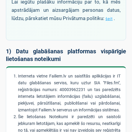
Lai iegūtu plašāku informāciju par to, kā mēs
apstrādājam un aizsargājam personas datus,
lūdzu, pārskatiet mūsu Privātuma politiku:
.
šeit
1) Datu glabāšanas platformas vispārīgie
lietošanas noteikumi
Interneta vietne Failiem.lv un saistītās aplikācijas ir IT
datu glabāšanas serviss, kuru uztur SIA "Files.fm",
reģistrācijas numurs: 40003962231 un tas paredzēts
interneta lietotājiem informācijas (failu) uzglabāšanai,
piekļuvei, pārsūtīšanai, publicēšanai vai pārdošanai,
izmantojot Failiem.lv serverus un informācijas sistēmas.
Šie lietošanas Noteikumi ir paredzēti un saistoši
jebkuram lietotājam, kas apmeklē šo resursu, neatkarīgi
no tā, vai apmeklētājs ir vai nav izveidojis sev reģistrēta