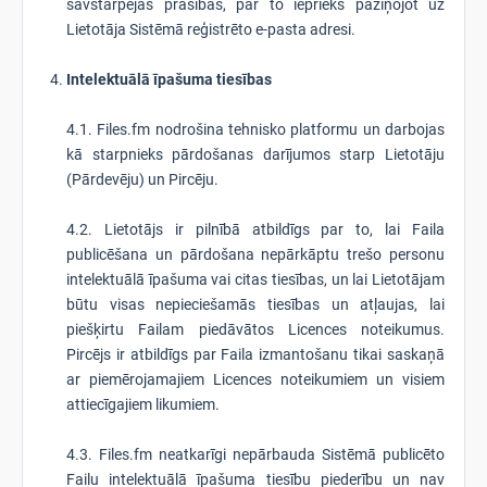
savstarpējas prasības, par to iepriekš paziņojot uz
Lietotāja Sistēmā reģistrēto e-pasta adresi.
Intelektuālā īpašuma tiesības
4.1. Files.fm nodrošina tehnisko platformu un darbojas
kā starpnieks pārdošanas darījumos starp Lietotāju
(Pārdevēju) un Pircēju.
4.2. Lietotājs ir pilnībā atbildīgs par to, lai Faila
publicēšana un pārdošana nepārkāptu trešo personu
intelektuālā īpašuma vai citas tiesības, un lai Lietotājam
būtu visas nepieciešamās tiesības un atļaujas, lai
piešķirtu Failam piedāvātos Licences noteikumus.
Pircējs ir atbildīgs par Faila izmantošanu tikai saskaņā
ar piemērojamajiem Licences noteikumiem un visiem
attiecīgajiem likumiem.
4.3. Files.fm neatkarīgi nepārbauda Sistēmā publicēto
Failu intelektuālā īpašuma tiesību piederību un nav