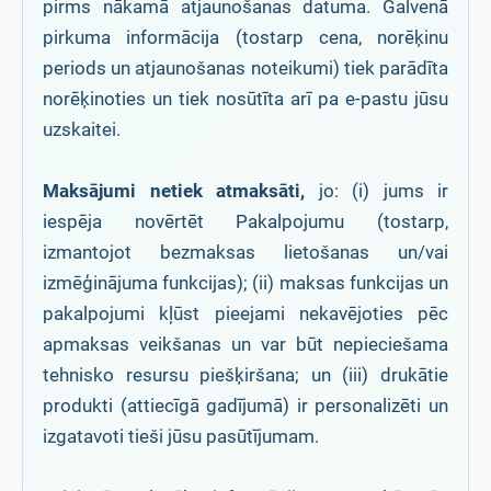
pirms nākamā atjaunošanas datuma. Galvenā
pirkuma informācija (tostarp cena, norēķinu
periods un atjaunošanas noteikumi) tiek parādīta
norēķinoties un tiek nosūtīta arī pa e-pastu jūsu
uzskaitei.
Maksājumi netiek atmaksāti,
jo: (i) jums ir
iespēja novērtēt Pakalpojumu (tostarp,
izmantojot bezmaksas lietošanas un/vai
izmēģinājuma funkcijas); (ii) maksas funkcijas un
pakalpojumi kļūst pieejami nekavējoties pēc
apmaksas veikšanas un var būt nepieciešama
tehnisko resursu piešķiršana; un (iii) drukātie
produkti (attiecīgā gadījumā) ir personalizēti un
izgatavoti tieši jūsu pasūtījumam.