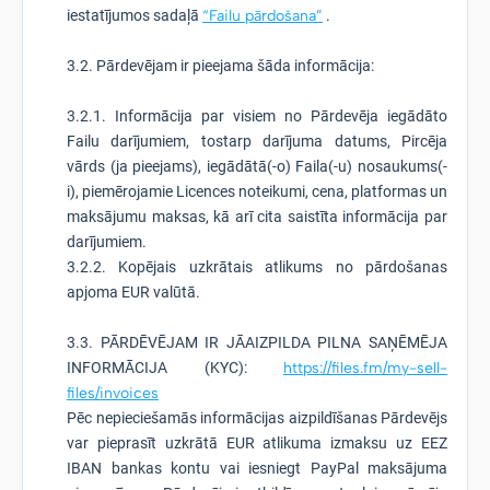
iestatījumos sadaļā
“Failu pārdošana”
.
3.2. Pārdevējam ir pieejama šāda informācija:
3.2.1. Informācija par visiem no Pārdevēja iegādāto
Failu darījumiem, tostarp darījuma datums, Pircēja
vārds (ja pieejams), iegādātā(-o) Faila(-u) nosaukums(-
i), piemērojamie Licences noteikumi, cena, platformas un
maksājumu maksas, kā arī cita saistīta informācija par
darījumiem.
3.2.2. Kopējais uzkrātais atlikums no pārdošanas
apjoma EUR valūtā.
3.3. PĀRDĒVĒJAM IR JĀAIZPILDA PILNA SAŅĒMĒJA
INFORMĀCIJA (KYC):
https://files.fm/my-sell-
files/invoices
Pēc nepieciešamās informācijas aizpildīšanas Pārdevējs
var pieprasīt uzkrātā EUR atlikuma izmaksu uz EEZ
IBAN bankas kontu vai iesniegt PayPal maksājuma