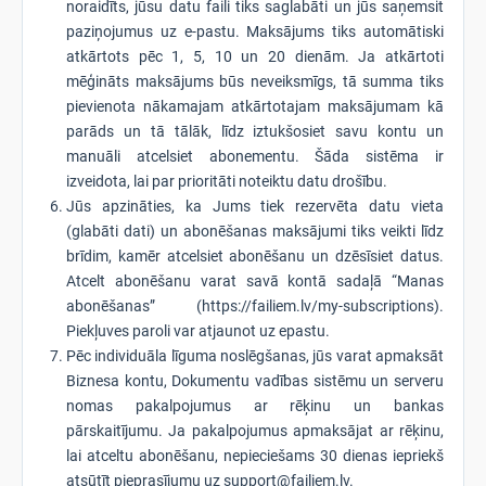
noraidīts, jūsu datu faili tiks saglabāti un jūs saņemsit
paziņojumus uz e-pastu. Maksājums tiks automātiski
atkārtots pēc 1, 5, 10 un 20 dienām. Ja atkārtoti
mēģināts maksājums būs neveiksmīgs, tā summa tiks
pievienota nākamajam atkārtotajam maksājumam kā
parāds un tā tālāk, līdz iztukšosiet savu kontu un
manuāli atcelsiet abonementu. Šāda sistēma ir
izveidota, lai par prioritāti noteiktu datu drošību.
Jūs apzināties, ka Jums tiek rezervēta datu vieta
(glabāti dati) un abonēšanas maksājumi tiks veikti līdz
brīdim, kamēr atcelsiet abonēšanu un dzēsīsiet datus.
Atcelt abonēšanu varat savā kontā sadaļā “Manas
abonēšanas” (https://failiem.lv/my-subscriptions).
Piekļuves paroli var atjaunot uz epastu.
Pēc individuāla līguma noslēgšanas, jūs varat apmaksāt
Biznesa kontu, Dokumentu vadības sistēmu un serveru
nomas pakalpojumus ar rēķinu un bankas
pārskaitījumu. Ja pakalpojumus apmaksājat ar rēķinu,
lai atceltu abonēšanu, nepieciešams 30 dienas iepriekš
atsūtīt pieprasījumu uz support@failiem.lv.