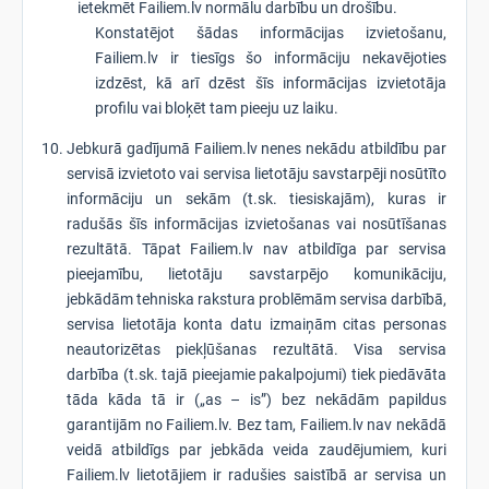
ietekmēt Failiem.lv normālu darbību un drošību.
Konstatējot šādas informācijas izvietošanu,
Failiem.lv ir tiesīgs šo informāciju nekavējoties
izdzēst, kā arī dzēst šīs informācijas izvietotāja
profilu vai bloķēt tam pieeju uz laiku.
Jebkurā gadījumā Failiem.lv nenes nekādu atbildību par
servisā izvietoto vai servisa lietotāju savstarpēji nosūtīto
informāciju un sekām (t.sk. tiesiskajām), kuras ir
radušās šīs informācijas izvietošanas vai nosūtīšanas
rezultātā. Tāpat Failiem.lv nav atbildīga par servisa
pieejamību, lietotāju savstarpējo komunikāciju,
jebkādām tehniska rakstura problēmām servisa darbībā,
servisa lietotāja konta datu izmaiņām citas personas
neautorizētas piekļūšanas rezultātā. Visa servisa
darbība (t.sk. tajā pieejamie pakalpojumi) tiek piedāvāta
tāda kāda tā ir („as – is”) bez nekādām papildus
garantijām no Failiem.lv. Bez tam, Failiem.lv nav nekādā
veidā atbildīgs par jebkāda veida zaudējumiem, kuri
Failiem.lv lietotājiem ir radušies saistībā ar servisa un