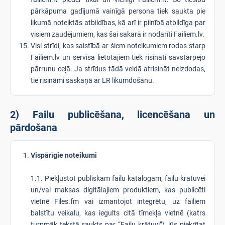
pārkāpuma gadījumā vainīgā persona tiek saukta pie
likumā noteiktās atbildības, kā arī ir pilnībā atbildīga par
visiem zaudējumiem, kas šai sakarā ir nodarīti Failiem.lv.
Visi strīdi, kas saistībā ar šiem noteikumiem rodas starp
Failiem.lv un servisa lietotājiem tiek risināti savstarpējo
pārrunu ceļā. Ja strīdus tādā veidā atrisināt neizdodas,
tie risināmi saskaņā ar LR likumdošanu.
2) Failu publicēšana, licencēšana un
pārdošana
Vispārīgie noteikumi
1.1. Piekļūstot publiskam failu katalogam, failu krātuvei
un/vai maksas digitālajiem produktiem, kas publicēti
vietnē Files.fm vai izmantojot integrētu, uz failiem
balstītu veikalu, kas iegults citā tīmekļa vietnē (katrs
turpmāk tekstā saukts par “Failu krātuvi”), jūs piekrītat