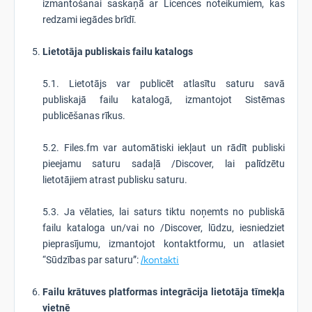
izmantošanai saskaņā ar Licences noteikumiem, kas
redzami iegādes brīdī.
Lietotāja publiskais failu katalogs
5.1. Lietotājs var publicēt atlasītu saturu savā
publiskajā failu katalogā, izmantojot Sistēmas
publicēšanas rīkus.
5.2. Files.fm var automātiski iekļaut un rādīt publiski
pieejamu saturu sadaļā /Discover, lai palīdzētu
lietotājiem atrast publisku saturu.
5.3. Ja vēlaties, lai saturs tiktu noņemts no publiskā
failu kataloga un/vai no /Discover, lūdzu, iesniedziet
pieprasījumu, izmantojot kontaktformu, un atlasiet
“Sūdzības par saturu”:
/kontakti
Failu krātuves platformas integrācija lietotāja tīmekļa
vietnē