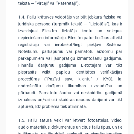
tekstā — “Pircēji” vai “Patērētāji”).
1.4. Failu krātuves veidotājs var būt jebkura fiziska vai
juridiska persona (turpmāk tekstā — “Lietotājs”), kas ir
izveidojusi Files.fm lietotāja kontu un sniegusi
nepieciešamo informāciju. Files.fm patur tiesības atteikt
reģistrāciju vai ierobežot/liegt piekļuvi Sistēmai
Noteikumu pārkāpumu vai pamatotu aizdomu par
pārkāpumiem vai ļaunprātīgu izmantošanu gadījumā.
Finanšu darījumu gadījumā Lietotājam var tikt
pieprasīts veikt papildu identitātes verifikācijas
procedūras (“Pazīsti savu klientu” / KYC), lai
nodrošinātu darījumu likumības uzraudzību un
pārbaudi. Pamatotu šaubu vai neskaidrību gadījumā
izmaksas un/vai citi skaidras naudas darījumi var tikt
apturēti, līdz problēma tiek atrisināta.
1.5. Failu satura veidi var ietvert fotoattēlus, video,
audio materiālus, dokumentus un citus failu tipus, un tie