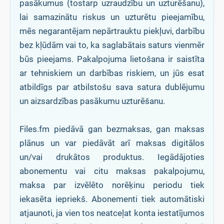
pasākumus (tostarp uzraudzību un uzturēšanu),
lai samazinātu riskus un uzturētu pieejamību,
mēs negarantējam nepārtrauktu piekļuvi, darbību
bez kļūdām vai to, ka saglabātais saturs vienmēr
būs pieejams. Pakalpojuma lietošana ir saistīta
ar tehniskiem un darbības riskiem, un jūs esat
atbildīgs par atbilstošu sava satura dublējumu
un aizsardzības pasākumu uzturēšanu.
Files.fm piedāvā gan bezmaksas, gan maksas
plānus un var piedāvāt arī maksas digitālos
un/vai drukātos produktus. Iegādājoties
abonementu vai citu maksas pakalpojumu,
maksa par izvēlēto norēķinu periodu tiek
iekasēta iepriekš. Abonementi tiek automātiski
atjaunoti, ja vien tos neatceļat konta iestatījumos