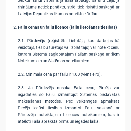
Jebkuri strīdi vispirms jārisina labticīgu sarunu ceļā; ja
risinājums netiek panākts, strīdi tiek risināti saskaņā ar
Latvijas Republikas likumos noteikto kārtību.
Failu cenas un failu licence (failu lietošanas tiesības)
2.1. Pārdevējs (reģistrēts Lietotājs, kas darbojas kā
veidotājs, tiesību turētājs vai izplatītājs) var noteikt cenu
katram Sistēmā saglabātajam Failam saskaņā ar šiem
Noteikumiem un Sistēmas noteikumiem.
2.2. Minimālā cena par failu ir 1,00 (viens eiro).
2.3. Ja Pārdevējs nosaka Faila cenu, Pircējs var
iegādāties šo Failu, izmantojot Sistēmas piedāvātās
maksāšanas metodes. Pēc veiksmīgas apmaksas
Pircējs iegūst tiesības izmantot Failu saskaņā ar
Pārdevēja noteiktajiem Licences noteikumiem, kas ir
attēloti Faila aprakstā pirms un iegādes laikā.