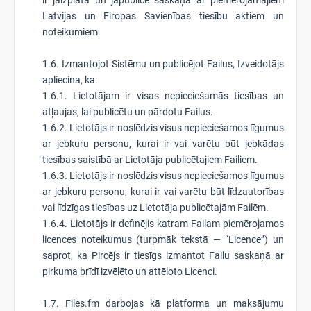
ir jāizplata un jāpublicē saskaņā ar piemērojamajiem
Latvijas un Eiropas Savienības tiesību aktiem un
noteikumiem.
1.6. Izmantojot Sistēmu un publicējot Failus, Izveidotājs
apliecina, ka:
1.6.1. Lietotājam ir visas nepieciešamās tiesības un
atļaujas, lai publicētu un pārdotu Failus.
1.6.2. Lietotājs ir noslēdzis visus nepieciešamos līgumus
ar jebkuru personu, kurai ir vai varētu būt jebkādas
tiesības saistībā ar Lietotāja publicētajiem Failiem.
1.6.3. Lietotājs ir noslēdzis visus nepieciešamos līgumus
ar jebkuru personu, kurai ir vai varētu būt līdzautorības
vai līdzīgas tiesības uz Lietotāja publicētajām Failēm.
1.6.4. Lietotājs ir definējis katram Failam piemērojamos
licences noteikumus (turpmāk tekstā — “Licence”) un
saprot, ka Pircējs ir tiesīgs izmantot Failu saskaņā ar
pirkuma brīdī izvēlēto un attēloto Licenci.
1.7. Files.fm darbojas kā platforma un maksājumu