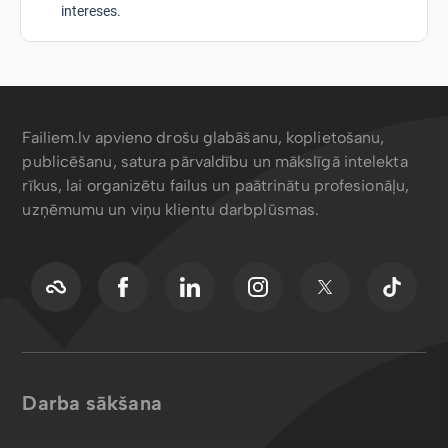
intereses.
Failiem.lv apvieno drošu glabāšanu, koplietošanu,
publicēšanu, satura pārvaldību un mākslīgā intelekta
rīkus, lai organizētu failus un paātrinātu profesionāļu,
uzņēmumu un viņu klientu darbplūsmas.
Darba sākšana