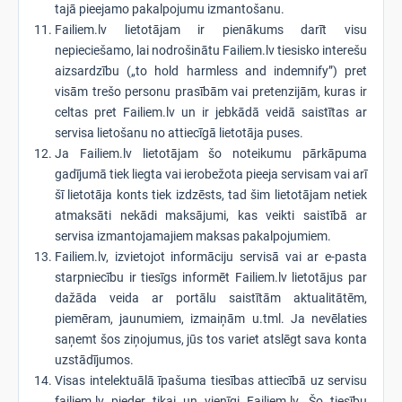
tajā pieejamo pakalpojumu izmantošanu.
Failiem.lv lietotājam ir pienākums darīt visu
nepieciešamo, lai nodrošinātu Failiem.lv tiesisko interešu
aizsardzību („to hold harmless and indemnify”) pret
visām trešo personu prasībām vai pretenzijām, kuras ir
celtas pret Failiem.lv un ir jebkādā veidā saistītas ar
servisa lietošanu no attiecīgā lietotāja puses.
Ja Failiem.lv lietotājam šo noteikumu pārkāpuma
gadījumā tiek liegta vai ierobežota pieeja servisam vai arī
šī lietotāja konts tiek izdzēsts, tad šim lietotājam netiek
atmaksāti nekādi maksājumi, kas veikti saistībā ar
servisa izmantojamajiem maksas pakalpojumiem.
Failiem.lv, izvietojot informāciju servisā vai ar e-pasta
starpniecību ir tiesīgs informēt Failiem.lv lietotājus par
dažāda veida ar portālu saistītām aktualitātēm,
piemēram, jaunumiem, izmaiņām u.tml. Ja nevēlaties
saņemt šos ziņojumus, jūs tos variet atslēgt sava konta
uzstādījumos.
Visas intelektuālā īpašuma tiesības attiecībā uz servisu
failiem.lv pieder tikai un vienīgi Failiem.lv. Šo tiesību