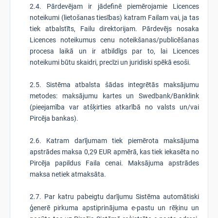
2.4. Pārdevējam ir jādefinē piemērojamie Licences
noteikumi (lietošanas tiesības) katram Failam vai, ja tas
tiek atbalstīts, Failu direktorijam. Pārdevējs nosaka
Licences noteikumus cenu noteikšanas/publicēšanas
procesa laikā un ir atbildīgs par to, lai Licences
noteikumi būtu skaidri, precīzi un juridiski spēkā esoši.
2.5. Sistēma atbalsta šādas integrētās maksājumu
metodes: maksājumu kartes un Swedbank/Banklink
(pieejamība var atšķirties atkarībā no valsts un/vai
Pircēja bankas).
2.6. Katram darījumam tiek piemērota maksājuma
apstrādes maksa 0,29 EUR apmērā, kas tiek iekasēta no
Pircēja papildus Faila cenai. Maksājuma apstrādes
maksa netiek atmaksāta.
2.7. Par katru pabeigtu darījumu Sistēma automātiski
ģenerē pirkuma apstiprinājuma e-pastu un rēķinu un