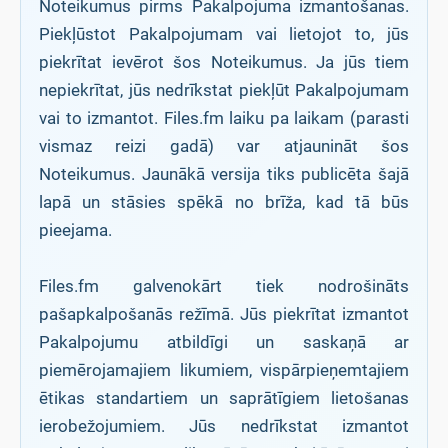
Noteikumus pirms Pakalpojuma izmantošanas.
Piekļūstot Pakalpojumam vai lietojot to, jūs
piekrītat ievērot šos Noteikumus. Ja jūs tiem
nepiekrītat, jūs nedrīkstat piekļūt Pakalpojumam
vai to izmantot. Files.fm laiku pa laikam (parasti
vismaz reizi gadā) var atjaunināt šos
Noteikumus. Jaunākā versija tiks publicēta šajā
lapā un stāsies spēkā no brīža, kad tā būs
pieejama.
Files.fm galvenokārt tiek nodrošināts
pašapkalpošanās režīmā. Jūs piekrītat izmantot
Pakalpojumu atbildīgi un saskaņā ar
piemērojamajiem likumiem, vispārpieņemtajiem
ētikas standartiem un saprātīgiem lietošanas
ierobežojumiem. Jūs nedrīkstat izmantot