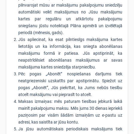
pilnvarojat mūsu ar maksājumu pakalpojumu sniedzēju
automātiski veikt maksājumus no Jūsu maksājumu
kartes par regulāru un atkārtotu pakalpojumu
sniegšanu jūstu noteiktajā Plāna apmērā un izvēlētajā
periodā (mēnesis, gads).
Jūs apliecinat, ka esat pilntiesīgs maksājuma kartes
lietotājs un ka informācija, kas sniegta abonēšanas
maksājumu formā ir patiesa. Jūs apstiprināt, ka
neapstrīdēsiet abonēšanas maksājumus ar savas
maksājuma kartes sniedzēja starpniecību.
Pēc pogas „Abonēt” nospiešanas darījums tiek
neatgriezeniski uzskatīts par apstiprinātu. Spiežot uz
pogas „Abonēt”, Jūs piekrītat, ka Jums nebūs tiesību
atcelt maksājumu vai pieprasīt to atcelt.
Maksas izmaiņas: mēs paturam tiesības jebkurā laikā
mainīt pakalpojumu maksu. Mēs jums 30 dienas iepriekš
paziņosim par visām šādām izmaiņām uz e-pastu uz
adresi, kas saistīta ar jūsu kontu.
Ja jūsu automātiskais periodiskais maksājums tiek