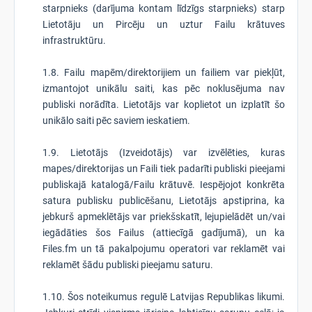
starpnieks (darījuma kontam līdzīgs starpnieks) starp
Lietotāju un Pircēju un uztur Failu krātuves
infrastruktūru.
1.8. Failu mapēm/direktorijiem un failiem var piekļūt,
izmantojot unikālu saiti, kas pēc noklusējuma nav
publiski norādīta. Lietotājs var koplietot un izplatīt šo
unikālo saiti pēc saviem ieskatiem.
1.9. Lietotājs (Izveidotājs) var izvēlēties, kuras
mapes/direktorijas un Faili tiek padarīti publiski pieejami
publiskajā katalogā/Failu krātuvē. Iespējojot konkrēta
satura publisku publicēšanu, Lietotājs apstiprina, ka
jebkurš apmeklētājs var priekšskatīt, lejupielādēt un/vai
iegādāties šos Failus (attiecīgā gadījumā), un ka
Files.fm un tā pakalpojumu operatori var reklamēt vai
reklamēt šādu publiski pieejamu saturu.
1.10. Šos noteikumus regulē Latvijas Republikas likumi.