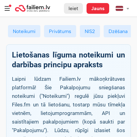
Ieiet
Jauns
Noteikumi
Privātums
NIS2
Dzēšana
Lietošanas līguma noteikumi un
darbības principu apraksts
Laipni lūdzam Failiem.lv mākoņkrātuves
platformā! Šie Pakalpojumu sniegšanas
noteikumi ("Noteikumi") regulē jūsu piekļuvi
Files.fm un tā lietošanu, tostarp mūsu tīmekļa
vietnēm, lietojumprogrammām, API un
saistītajiem pakalpojumiem (kopā saukti par
"Pakalpojumu"). Lūdzu, rūpīgi izlasiet šos