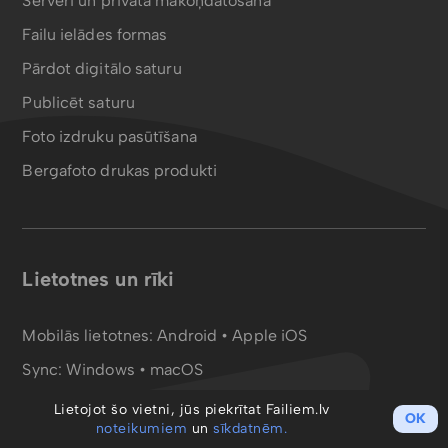
Serveri un privātā mākoņdatošana
Failu ielādes formas
Pārdot digitālo saturu
Publicēt saturu
Foto izdruku pasūtīšana
Bergafoto drukas produkti
Lietotnes un rīki
Mobilās lietotnes:
Android
•
Apple iOS
Sync:
Windows • macOS
Failu konvertors:
PDF
•
MP4
Lietojot šo vietni, jūs piekrītat Failiem.lv
OK
noteikumiem
un
sīkdatnēm.
WebDAV disks