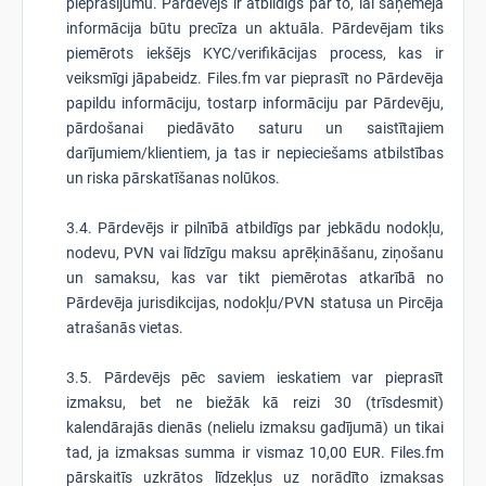
pieprasījumu. Pārdevējs ir atbildīgs par to, lai saņēmēja
informācija būtu precīza un aktuāla. Pārdevējam tiks
piemērots iekšējs KYC/verifikācijas process, kas ir
veiksmīgi jāpabeidz. Files.fm var pieprasīt no Pārdevēja
papildu informāciju, tostarp informāciju par Pārdevēju,
pārdošanai piedāvāto saturu un saistītajiem
darījumiem/klientiem, ja tas ir nepieciešams atbilstības
un riska pārskatīšanas nolūkos.
3.4. Pārdevējs ir pilnībā atbildīgs par jebkādu nodokļu,
nodevu, PVN vai līdzīgu maksu aprēķināšanu, ziņošanu
un samaksu, kas var tikt piemērotas atkarībā no
Pārdevēja jurisdikcijas, nodokļu/PVN statusa un Pircēja
atrašanās vietas.
3.5. Pārdevējs pēc saviem ieskatiem var pieprasīt
izmaksu, bet ne biežāk kā reizi 30 (trīsdesmit)
kalendārajās dienās (nelielu izmaksu gadījumā) un tikai
tad, ja izmaksas summa ir vismaz 10,00 EUR. Files.fm
pārskaitīs uzkrātos līdzekļus uz norādīto izmaksas