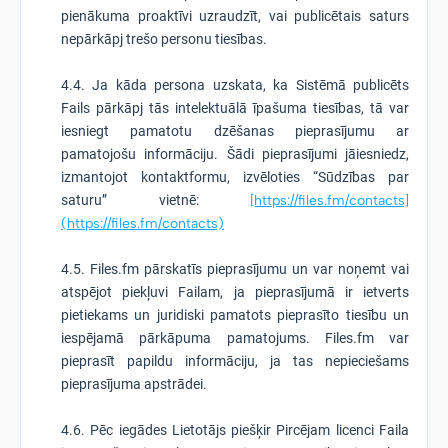
pienākuma proaktīvi uzraudzīt, vai publicētais saturs
nepārkāpj trešo personu tiesības.
4.4. Ja kāda persona uzskata, ka Sistēmā publicēts
Fails pārkāpj tās intelektuālā īpašuma tiesības, tā var
iesniegt pamatotu dzēšanas pieprasījumu ar
pamatojošu informāciju. Šādi pieprasījumi jāiesniedz,
izmantojot kontaktformu, izvēloties “Sūdzības par
saturu” vietnē:
[https://files.fm/contacts]
(https://files.fm/contacts)
4.5. Files.fm pārskatīs pieprasījumu un var noņemt vai
atspējot piekļuvi Failam, ja pieprasījumā ir ietverts
pietiekams un juridiski pamatots pieprasīto tiesību un
iespējamā pārkāpuma pamatojums. Files.fm var
pieprasīt papildu informāciju, ja tas nepieciešams
pieprasījuma apstrādei.
4.6. Pēc iegādes Lietotājs piešķir Pircējam licenci Faila