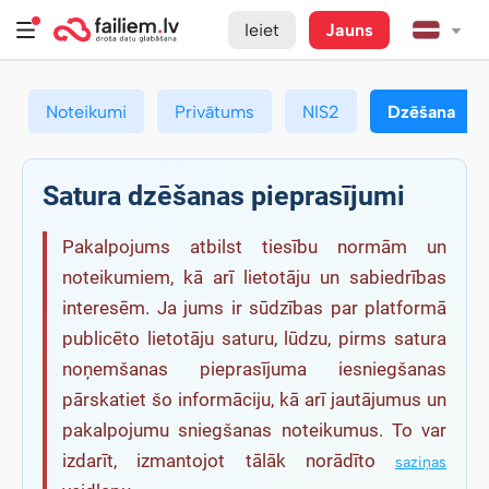
Ieiet
Jauns
Noteikumi
Privātums
NIS2
Dzēšana
Satura dzēšanas pieprasījumi
Pakalpojums atbilst tiesību normām un
noteikumiem, kā arī lietotāju un sabiedrības
interesēm. Ja jums ir sūdzības par platformā
publicēto lietotāju saturu, lūdzu, pirms satura
noņemšanas pieprasījuma iesniegšanas
pārskatiet šo informāciju, kā arī jautājumus un
pakalpojumu sniegšanas noteikumus. To var
izdarīt, izmantojot tālāk norādīto
saziņas