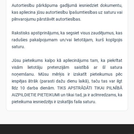
Autortiesību pārkāpuma gadījumā iesniedziet dokumentu,
kas apliecina jūsu autortiesību īpašumtiesības uz saturu vai
pilnvarojumu pārstāvēt autortiesības.
Rakstisks apstiprinājums, ka segsiet visus zaudējumus, kas
radušies pakalpojumam un/vai lietotājam, kurš kopīgojis
saturu.
Jūsu pieteikums kalpo kā apliecinājums tam, ka piekrītat
visām lietotāju pretenzijām saistībā ar šī satura
noņemšanu. Mūsu mērķis ir izskatīt pieteikumus pēc
iespējas ātrāk (parasti dažu dienu laikā), taču tas var ilgt
līdz 10 darba dienām. TIKS APSTRĀDĀTI TIKAI PILNĪBĀ
AIZPILDIETIE PIETEIKUMI un tikai tad, ja ir acīmredzams, ka
pieteikuma iesniedzējs ir izskatījis faila saturu.