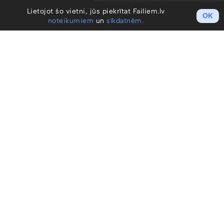
Lietojot šo vietni, jūs piekrītat Failiem.lv
OK
noteikumiem
un
sīkdatnēm.
Darba sākšana
Izveidot kontu / Ienākt
Cenu plāni
Profesionāļiem
Uzņēmumiem
Noteikumi un GDPR