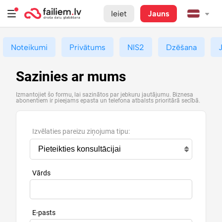
Ieiet
Jauns
Noteikumi
Privātums
NIS2
Dzēšana
Sazinies ar mums
Izmantojiet šo formu, lai sazinātos par jebkuru jautājumu. Biznesa
abonentiem ir pieejams epasta un telefona atbalsts prioritārā secībā.
Izvēlaties pareizu ziņojuma tipu:
Vārds
E-pasts