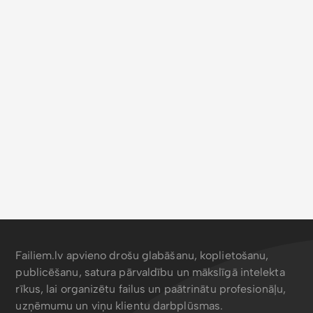
Failiem.lv apvieno drošu glabāšanu, koplietošanu,
publicēšanu, satura pārvaldību un mākslīgā intelekta
rīkus, lai organizētu failus un paātrinātu profesionāļu,
uzņēmumu un viņu klientu darbplūsmas.