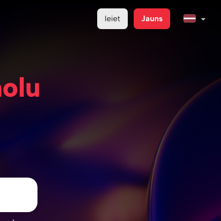
Ieiet
Jauns
molu