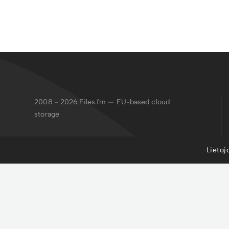
2008 - 2026
Files.fm — EU-based cloud
storage
Failiem.lv apvieno drošu glabāšanu,
Lietoj
koplietošanu, publicēšanu, satura pārvaldību
un mākslīgā intelekta rīkus, lai organizētu
failus un paātrinātu profesionāļu, uzņēmumu
un viņu klientu darbplūsmas.