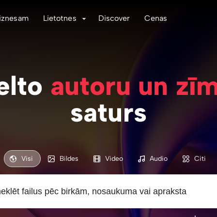
iznesam
Lietotnes
Discover
Cenas
elto
autoru un zī
saturs
Visi
Bildes
Video
Audio
Citi