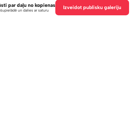
ūsti par daļu no kopienas
Izveidot publisku galeriju
šupielādē un dalies ar saturu