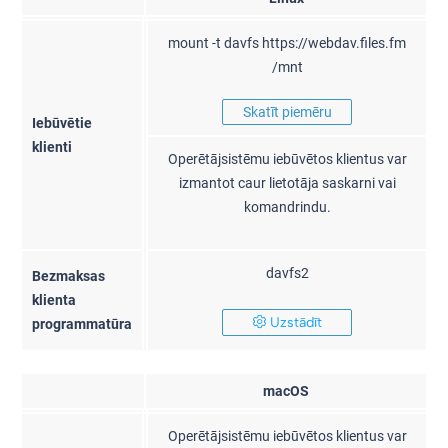
mount -t davfs https://webdav.files.fm
/mnt
Skatīt piemēru
Iebūvētie
klienti
Operētājsistēmu iebūvētos klientus var
izmantot caur lietotāja saskarni vai
komandrindu.
davfs2
Bezmaksas
klienta
Uzstādīt
programmatūra
macOS
Operētājsistēmu iebūvētos klientus var