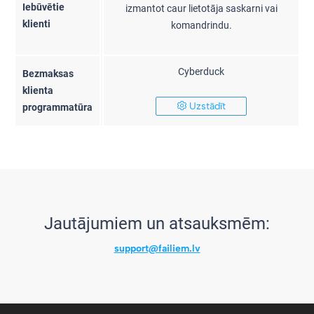
Iebūvētie
izmantot caur lietotāja saskarni vai
klienti
komandrindu.
Cyberduck
Bezmaksas
klienta
Uzstādīt
programmatūra
Jautājumiem un atsauksmēm:
support@failiem.lv