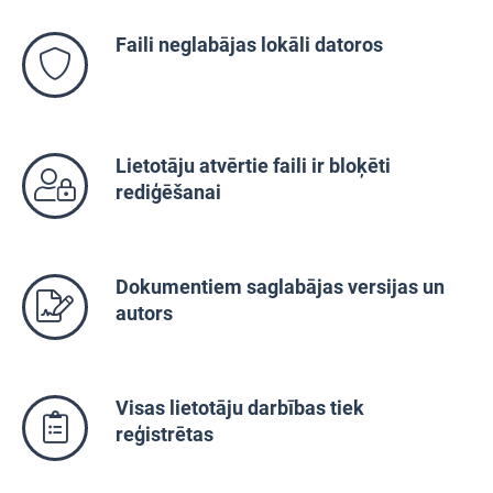
Faili neglabājas lokāli datoros
Lietotāju atvērtie faili ir bloķēti
rediģēšanai
Dokumentiem saglabājas versijas un
autors
Visas lietotāju darbības tiek
reģistrētas