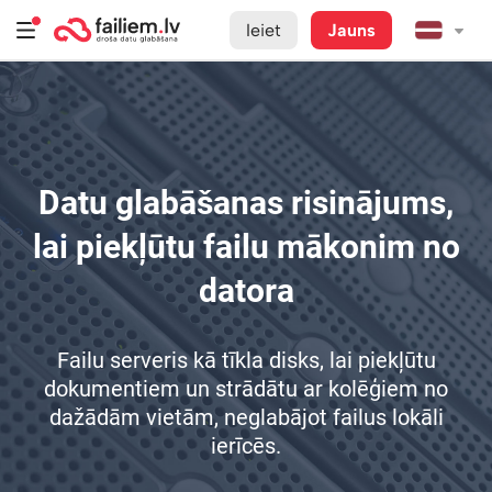
Ieiet
Jauns
Datu glabāšanas risinājums,
lai piekļūtu failu mākonim no
datora
Failu serveris kā tīkla disks, lai piekļūtu
dokumentiem un strādātu ar kolēģiem no
dažādām vietām, neglabājot failus lokāli
ierīcēs.