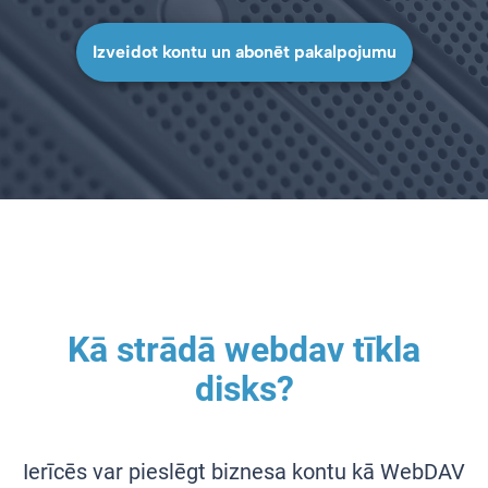
Izveidot kontu un abonēt pakalpojumu
Kā strādā webdav tīkla
disks?
Ierīcēs var pieslēgt biznesa kontu kā WebDAV