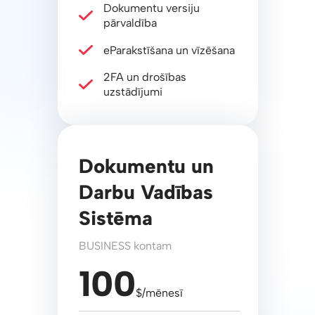
Dokumentu versiju
pārvaldība
eParakstīšana un vīzēšana
2FA un drošības
uzstādījumi
Dokumentu un
Darbu Vadības
Sistēma
BUSINESS kontam
100
$/mēnesī