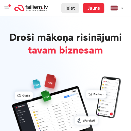
Ieiet
Jauns
Droši mākoņa risinājumi
tavam biznesam