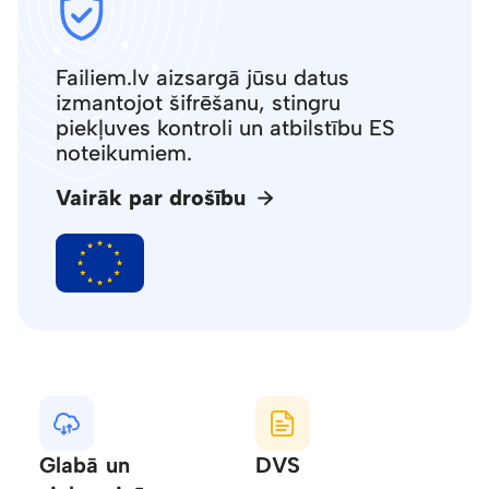
Failiem.lv aizsargā jūsu datus
izmantojot šifrēšanu, stingru
piekļuves kontroli un atbilstību ES
noteikumiem.
Vairāk par drošību
Glabā un
DVS