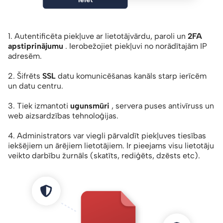
1. Autentificēta piekļuve ar lietotājvārdu, paroli un
2FA
apstiprinājumu
. Ierobežojiet piekļuvi no norādītajām IP
adresēm.
2. Šifrēts
SSL
datu komunicēšanas kanāls starp ierīcēm
un datu centru.
3. Tiek izmantoti
ugunsmūri
, servera puses antivīruss un
web aizsardzības tehnoloģijas.
4. Administrators var viegli pārvaldīt piekļuves tiesības
iekšējiem un ārējiem lietotājiem. Ir pieejams visu lietotāju
veikto darbību žurnāls (skatīts, rediģēts, dzēsts etc).