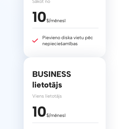
Sākot no
10
$/mēnesī
Pievieno diska vietu pēc
nepieciešamības
BUSINESS
lietotājs
Viens lietotājs
10
$/mēnesī