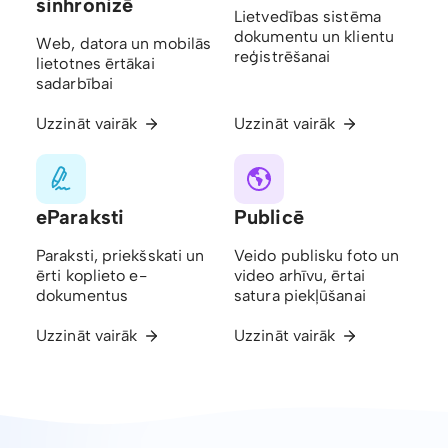
sinhronizē
Lietvedības sistēma
dokumentu un klientu
Web, datora un mobilās
reģistrēšanai
lietotnes ērtākai
sadarbībai
Uzzināt vairāk
Uzzināt vairāk
eParaksti
Publicē
Paraksti, priekšskati un
Veido publisku foto un
ērti koplieto e-
video arhīvu, ērtai
dokumentus
satura piekļūšanai
Uzzināt vairāk
Uzzināt vairāk