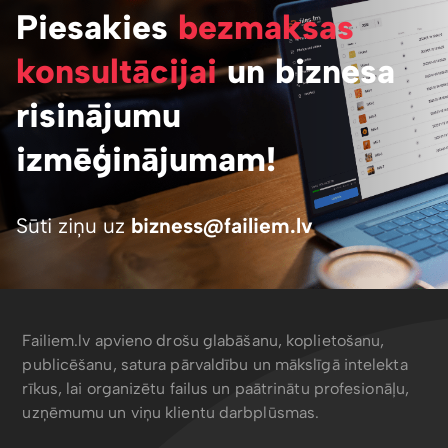
Piesakies
bezmaksas
konsultācijai
un biznesa
risinājumu
izmēģinājumam!
Sūti ziņu uz
bizness@failiem.lv
Failiem.lv apvieno drošu glabāšanu, koplietošanu,
publicēšanu, satura pārvaldību un mākslīgā intelekta
rīkus, lai organizētu failus un paātrinātu profesionāļu,
uzņēmumu un viņu klientu darbplūsmas.