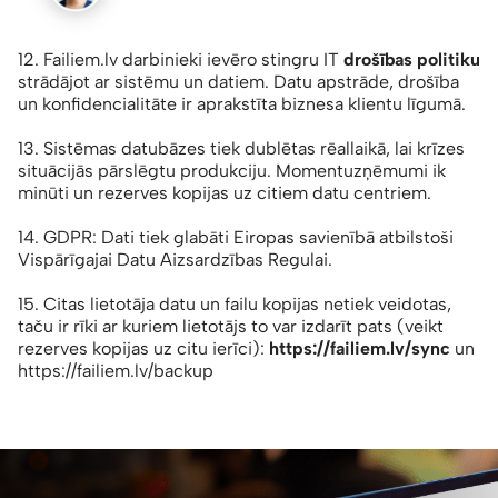
12. Failiem.lv darbinieki ievēro stingru IT
drošības politiku
strādājot ar sistēmu un datiem. Datu apstrāde, drošība
un konfidencialitāte ir aprakstīta biznesa klientu līgumā.
13. Sistēmas datubāzes tiek dublētas rēallaikā, lai krīzes
situācijās pārslēgtu produkciju. Momentuzņēmumi ik
minūti un rezerves kopijas uz citiem datu centriem.
14. GDPR: Dati tiek glabāti Eiropas savienībā atbilstoši
Vispārīgajai Datu Aizsardzības Regulai.
15. Citas lietotāja datu un failu kopijas netiek veidotas,
taču ir rīki ar kuriem lietotājs to var izdarīt pats (veikt
rezerves kopijas uz citu ierīci):
https://failiem.lv/sync
un
https://failiem.lv/backup